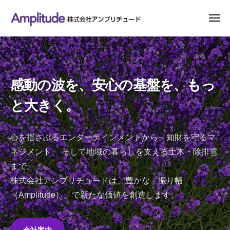
株
ー
コ
式
ン
メ
会
ニ
テ
ュ
株
心
社
ー
ン
式
を
ア
ン
揺
ツ
会
プ
さ
へ
社
感動の波を、安心の基盤を、もっ
リ
ぶ
ス
ア
チ
る
と大きく。
キ
ン
ュ
エ
ッ
プ
ー
ン
プ
リ
ド
心を揺さぶるエンターテインメントから、知財を守るマ
タ
チ
ー
ネジメント、 そして地域の暮らしを支える土木・除排雪
ュ
テ
まで。
イ
ー
株式会社アンプリチュードは、豊かな「振り幅
ン
ド
（Amplitude）」で新たな価値を創造します。
メ
ン
ト
会社案内