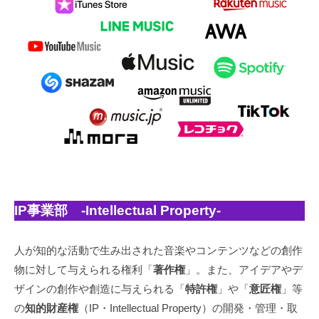
な
「
振
り
幅
（
A
m
p
l
i
t
IP事業部 -Intellectual Property-
u
d
人が知的な活動で生み出された音楽やコンテンツなどの創作
e
）
物に対して与えられる権利「
著作権
」。また、アイデアやデ
」
ザインの創作や創造に与えられる「
特許権
」や「
意匠権
」等
で
の
知的財産権
（IP・Intellectual Property）の開発・管理・取