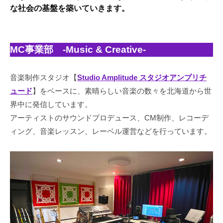
admin
な社会の基盤を築いていきます。
地
域
の
MC事業部 -Music & Creative-
暮
ら
し
音楽制作スタジオ【
Studio Amplitude スタジオアンプリチ
を
ュード
】をベースに、素晴らしい音楽の数々を北海道から世
支
界中に発信しています。
え
アーティストのサウンドプロデュース、CM制作、レコーデ
る
ィング、音楽レッスン、レーベル運営などを行っています。
土
木
・
除
排
雪
ま