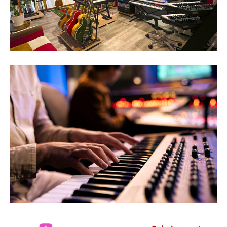
で
。
株
式
会
社
ア
ン
プ
リ
チ
ュ
ー
ド
は
、
豊
か