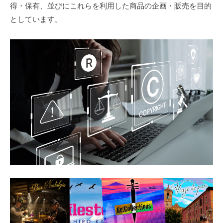
新
得・保有、並びにこれらを利用した商品の企画・販売を目的
た
としています。
な
価
値
を
創
造
し
ま
す
。