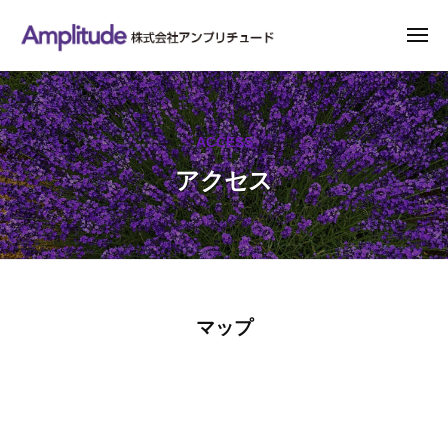
株
ー
コ
式
ン
メ
会
ニ
テ
ュ
株
心
社
ー
ン
式
を
ア
ン
揺
ツ
会
ACCESS
プ
さ
へ
社
リ
ぶ
ス
アクセス
ア
チ
る
キ
ン
ュ
エ
ッ
プ
ー
ン
プ
リ
ド
タ
チ
ー
ュ
テ
ア
マップ
イ
ー
ク
ン
ド
メ
セ
ン
ス
ト