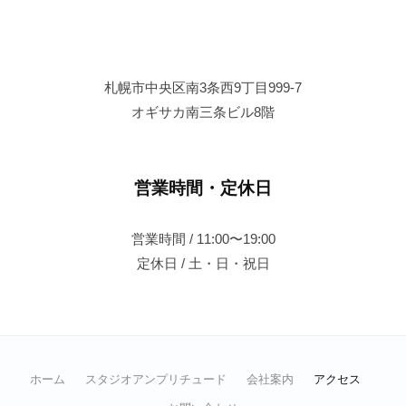
地
域
の
札幌市中央区南3条西9丁目999-7
暮
オギサカ南三条ビル8階
ら
し
を
支
営業時間・定休日
え
る
営業時間 / 11:00〜19:00
土
定休日 / 土・日・祝日
木
・
除
排
雪
ホーム
スタジオアンプリチュード
会社案内
アクセス
ま